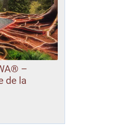
GWA® –
 de la